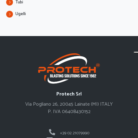
Tubi
Ugelli
Protech Srl
Via Pogliano 26, 20045 Lainate (MI) ITALY
P. IVA 06408430152
+39 02 21079990