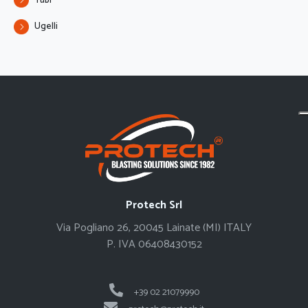
Tubi
Ugelli
Protech Srl
Via Pogliano 26, 20045 Lainate (MI) ITALY
P. IVA 06408430152
+39 02 21079990